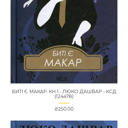
БИТІ Є. МАКАР. КН 1 - ЛЮКО ДАШВАР - КСД
(124478)
₴250.00