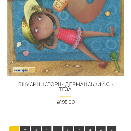
ВІКУСИНІ ІСТОРІЇ - ДЕРМАНСЬКИЙ С. -
ТЕЗА
₴195.00
1
2
3
4
5
6
7
8
9
>