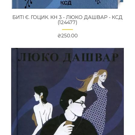
БИТІ Є. ГОЦИК. КН 3 - ЛЮКО ДАШВАР - КСД
(124477)
₴250.00