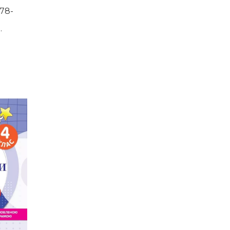
78-
.
Й