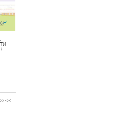
.
ТИ
К
орінок)