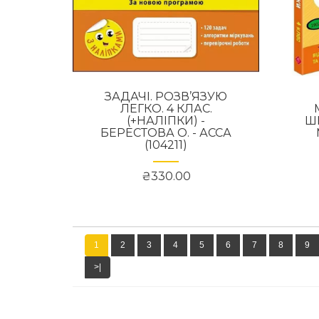
ЗАДАЧІ. РОЗВ’ЯЗУЮ
ЛЕГКО. 4 КЛАС.
(+НАЛІПКИ) -
Ш
БЕРЕСТОВА О. - АССА
(104211)
₴330.00
1
2
3
4
5
6
7
8
9
>|