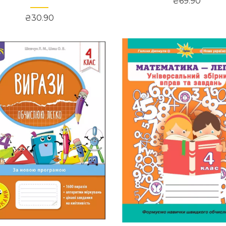
₴69.90
₴30.90