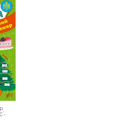
Р.
 -