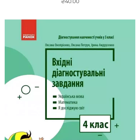
₴40.00