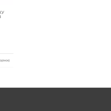
ЖУ
В
орінок)