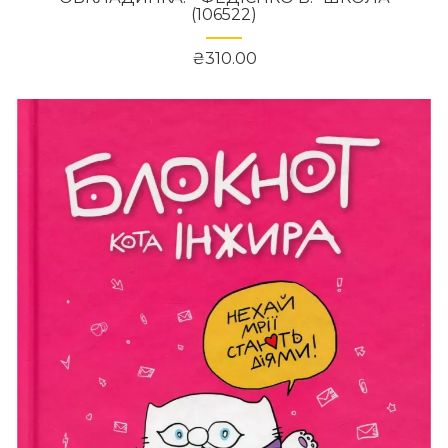
(106522)
₴310.00