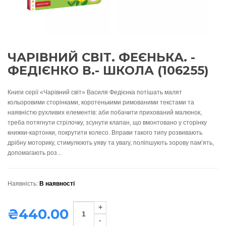
ЧАРІВНИЙ СВІТ. ФЕЄНЬКА. -
ФЕДІЄНКО В.- ШКОЛА (106255)
Книги серії «Чарівний світ» Василя Федієнка потішать малят
кольоровими сторінками, коротенькими римованими текстами та
наявністю рухливих елементів: аби побачити прихований малюнок,
треба потягнути стрілочку, зсунути клапан, що вмонтовано у сторінку
книжки-картонки, покрутити колесо. Вправи такого типу розвивають
дрібну моторику, стимулюють уяву та увагу, поліпшують зорову пам’ять,
допомагають роз...
Наявність:
В наявності
₴440.00